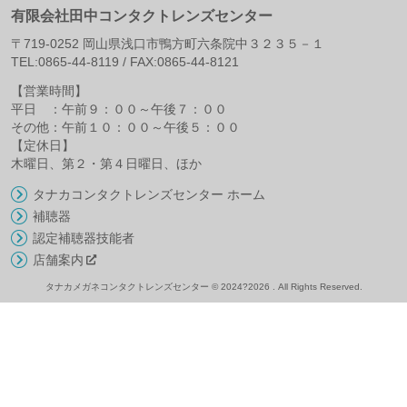
有限会社田中コンタクトレンズセンター
〒
719-0252
岡山県
浅口市
鴨方町六条院中３２３５－１
TEL:
0865-44-8119
/ FAX:
0865-44-8121
【営業時間】
平日 ：午前９：００～午後７：００
その他：午前１０：００～午後５：００
【定休日】
木曜日、第２・第４日曜日、ほか
タナカコンタクトレンズセンター ホーム
補聴器
認定補聴器技能者
店舗案内
タナカメガネコンタクトレンズセンター © 2024?2026 . All Rights Reserved.